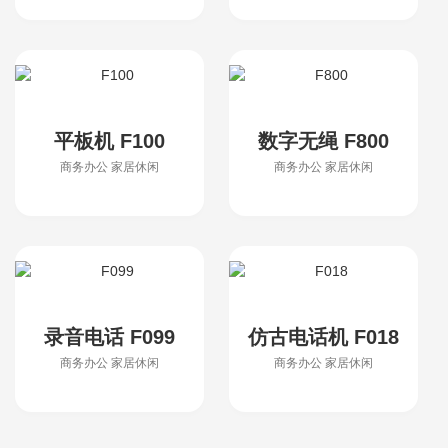
平板机 F100
数字无绳 F800
商务办公 家居休闲
商务办公 家居休闲
录音电话 F099
仿古电话机 F018
商务办公 家居休闲
商务办公 家居休闲