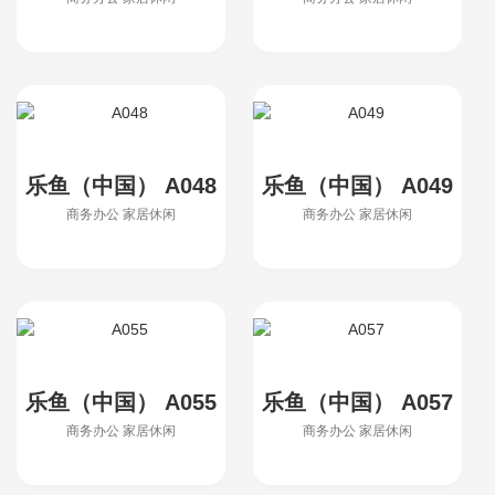
乐鱼（中国） A048
乐鱼（中国） A049
商务办公 家居休闲
商务办公 家居休闲
乐鱼（中国） A055
乐鱼（中国） A057
商务办公 家居休闲
商务办公 家居休闲