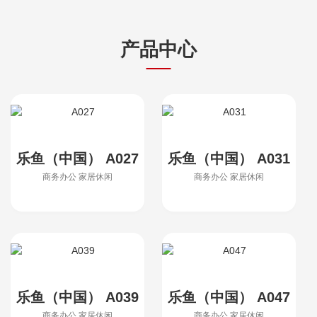
产品中心
乐鱼（中国） A027
乐鱼（中国） A031
商务办公 家居休闲
商务办公 家居休闲
乐鱼（中国） A039
乐鱼（中国） A047
商务办公 家居休闲
商务办公 家居休闲