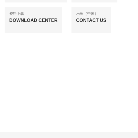
资料下载
乐鱼（中国）
DOWNLOAD CENTER
CONTACT US