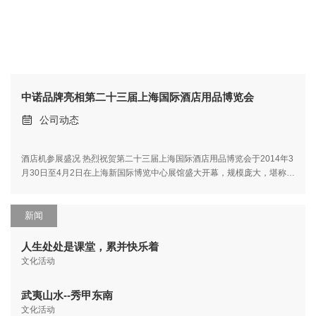
中诺品牌亮相第二十三届上海国际酒店用品博览会
公司动态
酒店机参展盛况 热烈祝贺第二十三届上海国际酒店用品博览会于2014年3
月30日至4月2日在上海新国际博览中心展馆盛大开幕，规模庞大，堪称世
界规模最高端的酒店用品博览会。法国ALCATEL阿尔卡特和中诺品牌作
为全球500强品牌及中国通讯行业的最大制造商受邀参加了本次展会。此
次参展是法国ALCATEL阿尔卡特品牌和中诺品牌与江西省深安电子工业
新闻
有限公司联手
人生处处是课堂，累并快乐着
文化活动
武夷山水--秀甲东南
文化活动