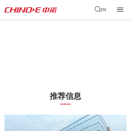
EN
Toggl
Navig
推荐信息