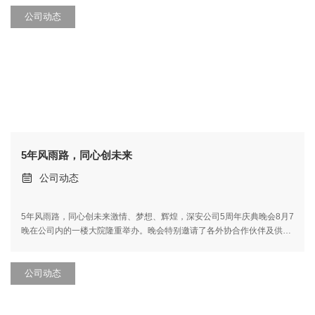
公司动态
5年风雨路，同心创未来
公司动态
5年风雨路，同心创未来激情、梦想、辉煌，深安公司5周年庆典晚会8月7
晚在公司内的一楼大院隆重举办。晚会特别邀请了各外协合作伙伴及供应
商，大家围坐在一起，其乐融融，整场宴会都洋溢着喜庆欢快的气氛。公
司领导李副总，张副总，王总经理分别为优秀员工，优秀干部颁发奖金。
接下来的流程中，公司王总经理在会场颁发了：先进部门颁发锦旗及奖
公司动态
金。总经理作了热情洋溢的致辞，充分肯定了公司多年来取得辉煌成绩的
同时，对我们寄