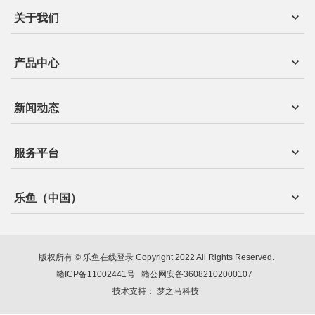
关于我们
产品中心
新闻动态
服务平台
乐鱼（中国）
版权所有 © 乐鱼在线登录 Copyright 2022 All Rights Reserved.
赣ICP备11002441号
赣公网安备36082102000107
技术支持：
梦之马科技