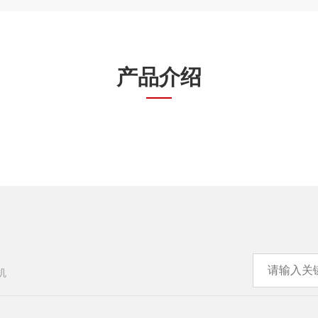
产品介绍
机