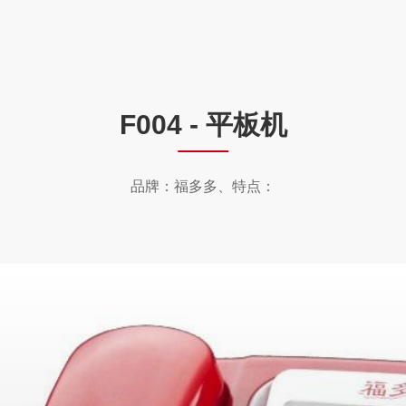
F004 - 平板机
品牌：福多多、特点：