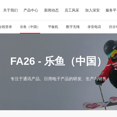
关于我们
产品中心
新闻动态
员工风采
加入深安
服务平
在线登录
乐鱼（中国）
平板机
数字无绳
录音电话
仿古
FA26 - 乐鱼（中国）
专注于通讯产品、日用电子产品的研发、生产与销售