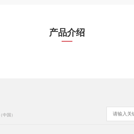
产品介绍
（中国）