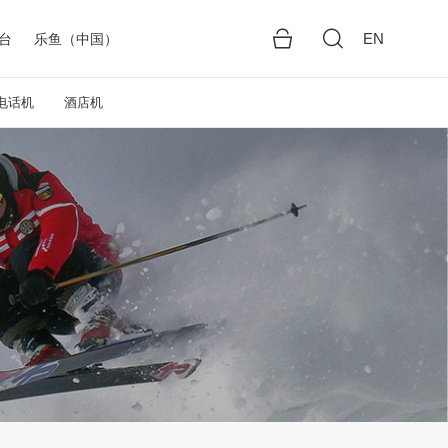
EN
台
乐鱼（中国）
电话机
酒店机