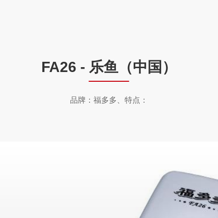
FA26 - 乐鱼（中国）
品牌：福多多、特点：