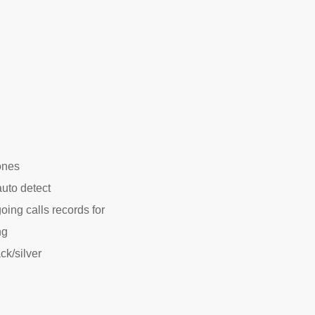
tones
to detect
oing calls records for
ng
k/silver