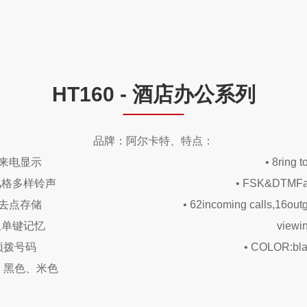
HT160 - 酒店办公系列
品牌：阿尔卡特、特点：
带来电显示
• 8ring 
首风格多样铃声
• FSK&DTMFau
来去点存储
• 62incoming calls,16outg
8组单键记忆
viewi
 预拨号码
• COLOR:blac
色：黑色、米色